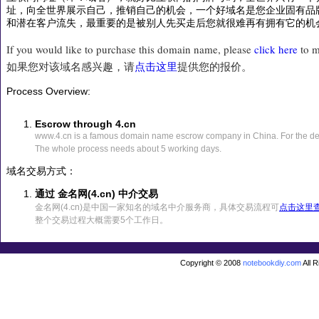
址，向全世界展示自己，推销自己的机会，一个好域名是您企业固有品
和潜在客户流失，最重要的是被别人先买走后您就很难再有拥有它的机
If you would like to purchase this domain name, please
click here
to m
如果您对该域名感兴趣，请
点击这里
提供您的报价。
Process Overview:
Escrow through 4.cn
www.4.cn is a famous domain name escrow company in China. For the det
The whole process needs about 5 working days.
域名交易方式：
通过 金名网(4.cn) 中介交易
金名网(4.cn)是中国一家知名的域名中介服务商，具体交易流程可
点击这里
整个交易过程大概需要5个工作日。
Copyright © 2008
notebookdiy.com
All 